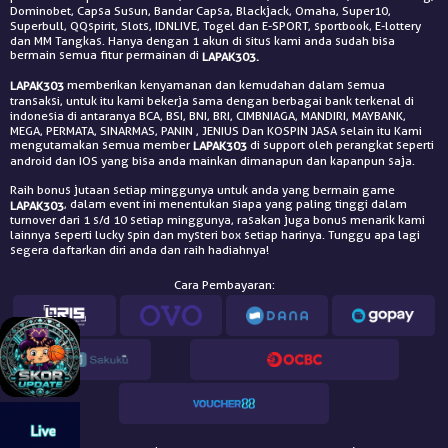
Dominobet, Capsa Susun, Bandar Capsa, Blackjack, Omaha, Super10,
Superbull, QQspirit, Slots, IDNLIVE, Togel dan E-SPORT, sportbook, E-lottery
© Copyright 2026 lapak303coba.org - All right reserved | 18+
dan MM Tangkas. Hanya dengan 1 akun di situs kami anda sudah bisa
bermain semua fitur permainan di
LAPAK303.
TUTORIAL DEPOSIT BY GOPAY
memberikan kenyamanan dan kemudahan dalam semua
LAPAK303
transaksi, untuk itu kami bekerja sama dengan berbagai bank terkenal di
indonesia di antaranya BCA, BSI, BNI, BRI, CIMBNIAGA, MANDIRI, MAYBANK,
MEGA, PERMATA, SINARMAS, PANIN , JENIUS Dan KOSPIN JASA selain itu Kami
mengutamakan semua member
di support oleh perangkat seperti
LAPAK303
android dan IOS yang bisa anda mainkan dimanapun dan kapanpun saja.
Raih bonus jutaan setiap minggunya untuk anda yang bermain game
, dalam event ini menentukan siapa yang paling tinggi dalam
LAPAK303
turnover dari 1 s/d 10 setiap minggunya, rasakan juga bonus menarik kami
lainnya seperti lucky spin dan mysteri box setiap harinya. Tunggu apa lagi
segera daftarkan diri anda dan raih hadiahnya!
Cara Pembayaran:
TUTORIAL DEPOSIT BY GOPAY