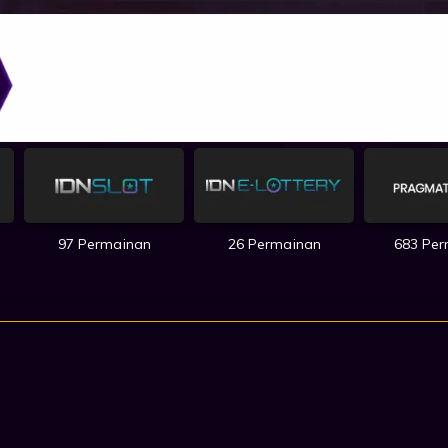
97 Permainan
26 Permainan
683 Pe