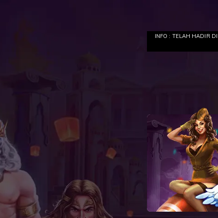
INFO : TELAH HADIR D