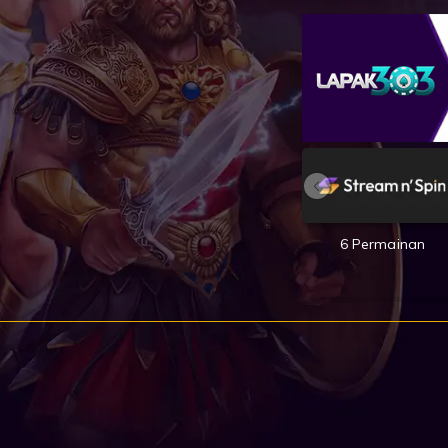
6 Permainan