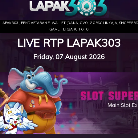
I LAPAK303 , PENDAFTARAN E-WALLET (DANA, OVO, GOPAY, LINKAJA, SHOPEEPAY
GAME TERBARU TOTO
LIVE RTP LAPAK303
Friday, 07 August 2026